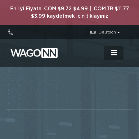
En İyi Fiyata .COM $9.72 $4.99 | .COM.TR $11.77
$3.99 kaydetmek için
tıklayınız
Deutsch