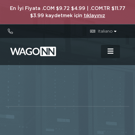
En İyi Fiyata .COM $9.72 $4.99 | .COM.TR $11.77
$3.99 kaydetmek için
tıklayınız
Italiano