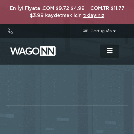
En İyi Fiyata .COM $9.72 $4.99 | .COM.TR $11.77
$3.99 kaydetmek için
tıklayınız
Português